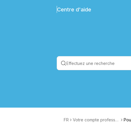
Centre d'aide
FR
Votre compte professe
Pou
ur
ur ?